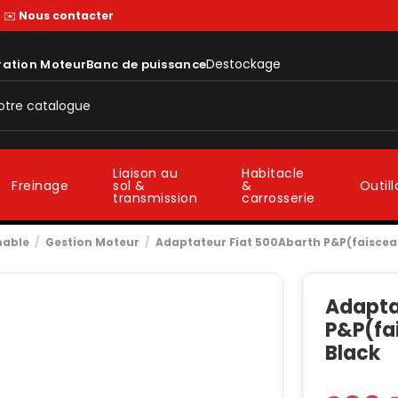
—
✉️
Nous contacter
Destockage
ration Moteur
Banc de puissance
Liaison au
Habitacle
sol &
&
Freinage
Outil
transmission
carrosserie
mable
Gestion Moteur
Adaptateur Fiat 500Abarth P&P(faisceau
Adapta
P&P(fai
Black