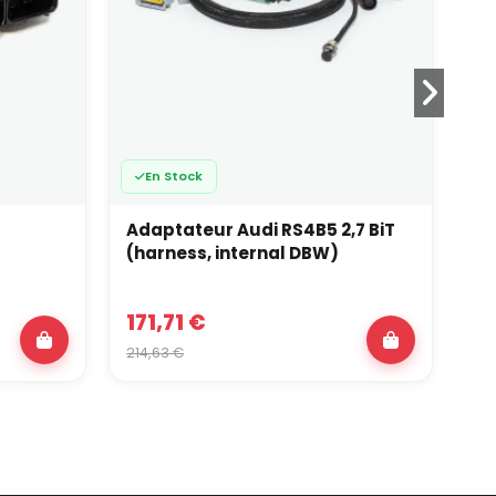
En Stock
Adaptateur Audi RS4B5 2,7 BiT
Ma
(harness, internal DBW)
171,71 €
1 
214,63 €
1 4