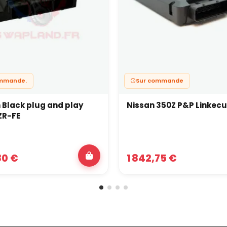
ommande.
Sur commande
 Black plug and play
Nissan 350Z P&P Linkecu
ZR-FE
80 €
1 842,75 €