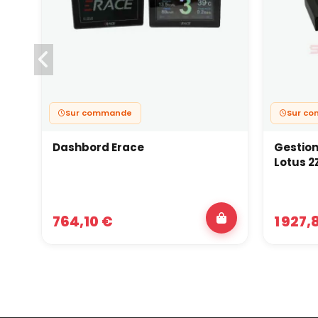
Sur commande
Sur c
Dashbord Erace
Gestion
Lotus 2
764,10 €
1 927,