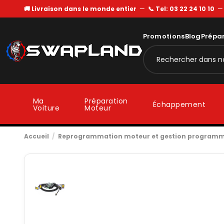
🚚 Livraison dans le monde entier
—
📞 Tel: 03 22 24 10 10
Promotions
Blog
Prépa
Ma
Préparation
Échappement
Voiture
Moteur
Accueil
Reprogrammation moteur et gestion program