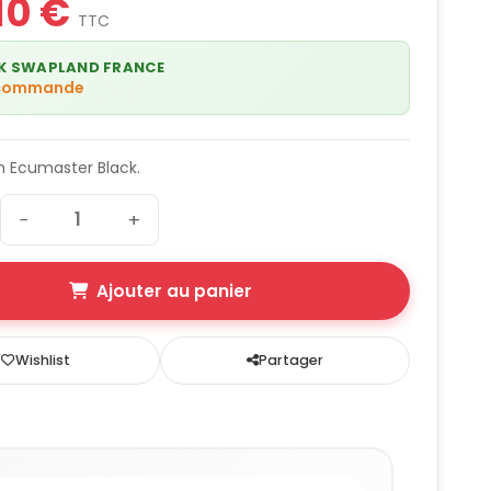
10 €
TTC
K SWAPLAND FRANCE
 commande
n Ecumaster Black.
−
+
Ajouter au panier
Wishlist
Partager