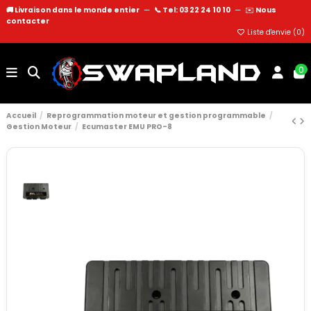
🚚 Livraison dans le monde entier
—
📞 Tel: 03 22 24 10 10
—
✉️
Nous
contacter
Liste d'envie (
0
)
0
Accueil
Reprogrammation moteur et gestion programmable
Gestion Moteur
Ecumaster EMU PRO-8