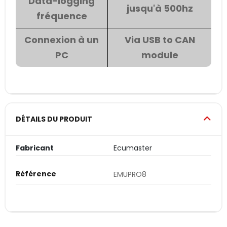
Data-logging
jusqu'à 500hz
fréquence
Connexion à un
Via USB to CAN
PC
module
DÉTAILS DU PRODUIT
Fabricant
Ecumaster
Référence
EMUPRO8