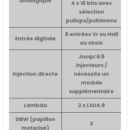
analogique
4 x 16 bits avec
sélection
pullups/pulldowns
8 entrées Vr ou Hall
Entrée digitale
au choix
Jusqu'à 8
injecteurs /
Injection directe
nécessite un
module
supplémentaire
Lambda
2 x LSU4,9
DBW (papillon
2
motorisé)