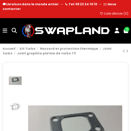
🚚 Livraison dans le monde entier
—
📞 Tel: 03 22 24 10 10
—
✉️
Nous
contacter
Liste d'envie (
0
)
0
Accueil
Kit Turbo
Raccord et protection thermique
Joint
turbo
Joint graphite platine de turbo T3