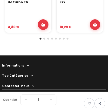
de turbo T6
K27
4,80 €
10,29 €
Informations
Top Catégories
Contactez-nous
Votre préparateur
−
+
Quantité