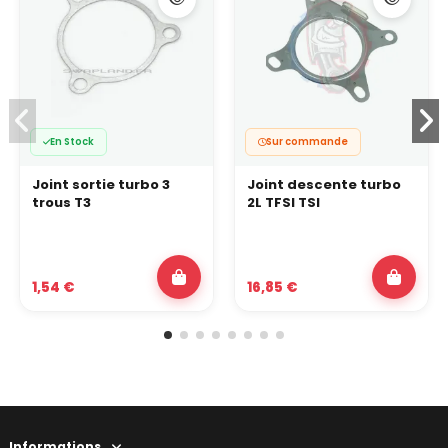
En Stock
Sur commande
Joint sortie turbo 3
Joint descente turbo
trous T3
2L TFSI TSI
1,54 €
16,85 €
Informations