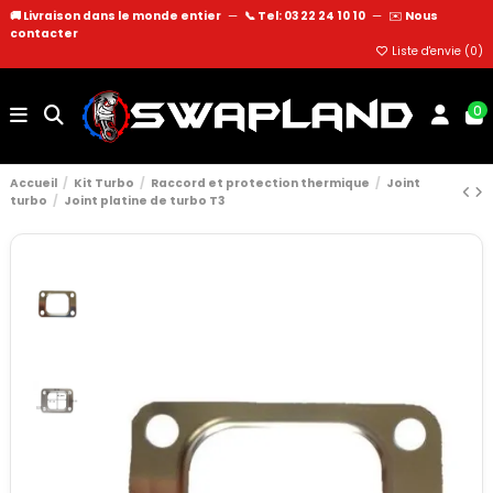
🚚 Livraison dans le monde entier
—
📞 Tel: 03 22 24 10 10
—
✉️
Nous
contacter
Liste d'envie (
0
)
0
Accueil
Kit Turbo
Raccord et protection thermique
Joint
turbo
Joint platine de turbo T3