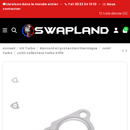
🚚 Livraison dans le monde entier
—
📞 Tel: 03 22 24 10 10
—
✉️
Nous
contacter
Liste d'envie (
0
)
0
Accueil
Kit Turbo
Raccord et protection thermique
Joint
turbo
Joint collecteur turbo K03S