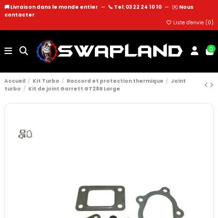
🚚 Livraison dans le monde entier
—
📞 Tel: 03 22 24 10 10
—
✉️
Nous
contacter
Liste d'envie (
0
)
0
Accueil
Kit Turbo
Raccord et protection thermique
Joint
turbo
Kit de joint Garrett GT28R Large