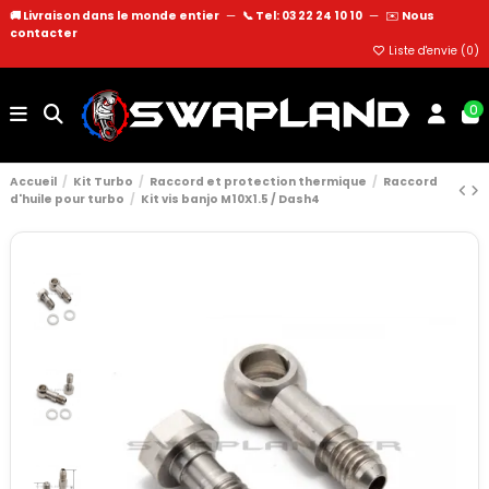
🚚 Livraison dans le monde entier
—
📞 Tel: 03 22 24 10 10
—
✉️
Nous
contacter
Liste d'envie (
0
)
0
Accueil
Kit Turbo
Raccord et protection thermique
Raccord
d'huile pour turbo
Kit vis banjo M10X1.5 / Dash4