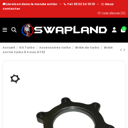
🚚 Livraison dans le monde entier
—
📞 Tel: 03 22 24 10 10
—
✉️
Nous
contacter
Liste d'envie (
0
)
0
Accueil
Kit Turbo
Accessoires turbo
Bride de turbo
Bride
sortie turbo 6 trous GT32