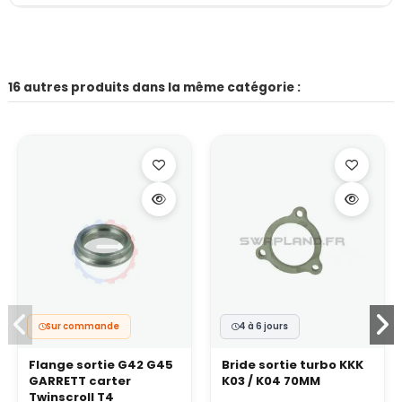
16 autres produits dans la même catégorie :
Sur commande
4 à 6 jours
Flange sortie G42 G45
Bride sortie turbo KKK
GARRETT carter
K03 / K04 70MM
Twinscroll T4