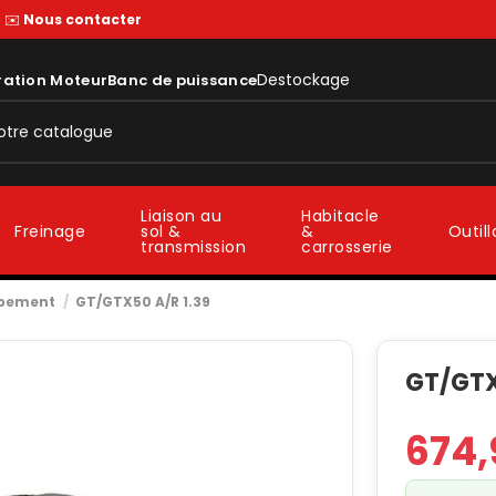
—
✉️
Nous contacter
Destockage
ration Moteur
Banc de puissance
Liaison au
Habitacle
sol &
&
Freinage
Outil
transmission
carrosserie
ppement
GT/GTX50 A/R 1.39
GT/GTX
674,