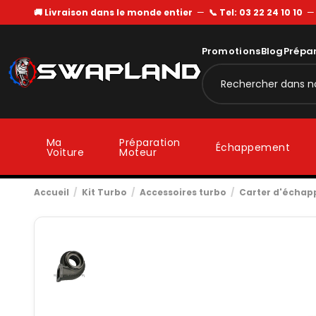
🚚 Livraison dans le monde entier
—
📞 Tel: 03 22 24 10 10
Promotions
Blog
Prépa
Ma
Préparation
Échappement
Voiture
Moteur
Accueil
Kit Turbo
Accessoires turbo
Carter d'écha