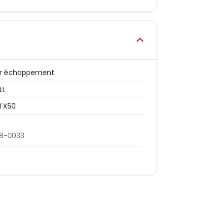
er échappement
tt
TX50
08-0033