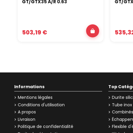
GT/GTX35 A/R 0.63
GT/GTX
503,19 €
535,3
Informations
Top Catég
Mentions légales
Durite sil
Conditions d'utilisation
Tube inox
A propos
Combinés 
Livraison
Échappem
Politique de confidentialité
Flexible 