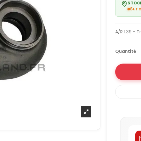
STOC
Sur
A/R 1.39 - 
Quantité