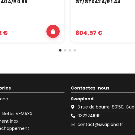
40 A/R 0.85
GT/GTX42 A/R 1.44
2 €
604,57 €
ories
Contactez-nous
icone
Swapland
3 rue de bourre, 80150, Gu
filetés V-MAXX
0322241010
ent inox
contact@swapland.fr
d'échappement