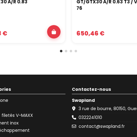
30 A/R 0.83
GT/GTX30 A/R 0.63 T3 / 
76
8 €
650,46 €
ories
Contactez-nous
icone
Swapland
3 rue de bourre, 80150, Gu
filetés V-MAXX
0322241010
ent inox
contact@swapland.fr
d'échappement