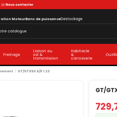
—
✉️
Nous contacter
Destockage
ration Moteur
Banc de puissance
Liaison au
Habitacle
sol &
&
Freinage
Outil
transmission
carrosserie
ppement
GT/GTX50 A/R 1.23
GT/GTX
729,