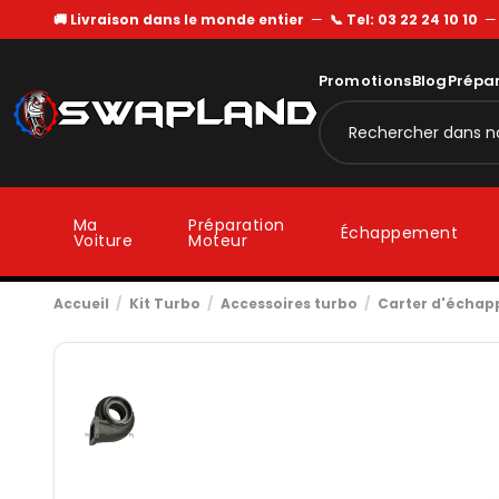
🚚 Livraison dans le monde entier
—
📞 Tel: 03 22 24 10 10
Promotions
Blog
Prépa
Ma
Préparation
Échappement
Voiture
Moteur
Accueil
Kit Turbo
Accessoires turbo
Carter d'écha