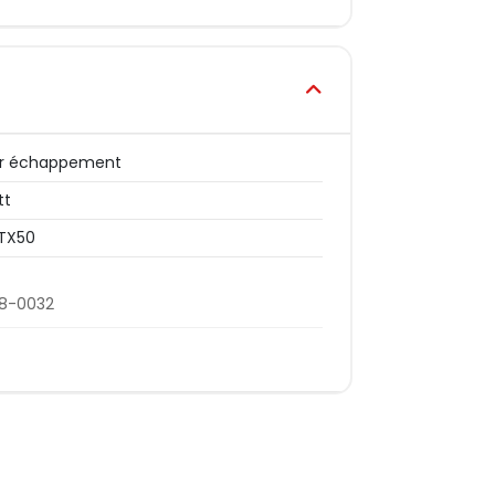
er échappement
tt
TX50
08-0032