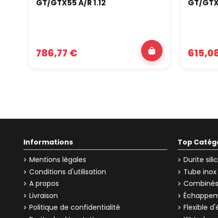
GT/GTX55 A/R 1.12
GT/GTX
786,77 €
615,0
Informations
Top Catég
Mentions légales
Durite sil
Conditions d'utilisation
Tube inox
A propos
Combinés 
Livraison
Échappem
Politique de confidentialité
Flexible 