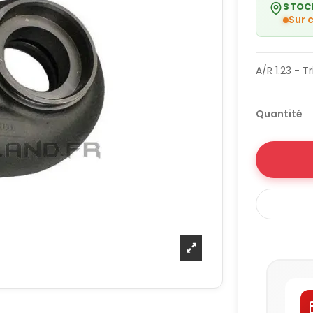
STOC
Sur
A/R 1.23 - 
Quantité