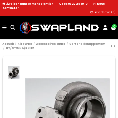
🚚 Livraison dans le monde entier
—
📞 Tel: 03 22 24 10 10
—
✉️
Nous
contacter
Liste d'envie (
0
)
0
Accueil
Kit Turbo
Accessoires turbo
Carter d'échappement
GT/GTX30 A/R 0.82