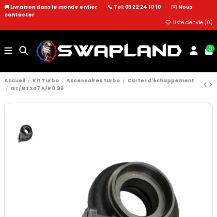
🚚 Livraison dans le monde entier
—
📞 Tel: 03 22 24 10 10
—
✉️
Nous
contacter
Liste d'envie (
0
)
0
Accueil
Kit Turbo
Accessoires turbo
Carter d'échappement
GT/GTX47 A/R 0.96