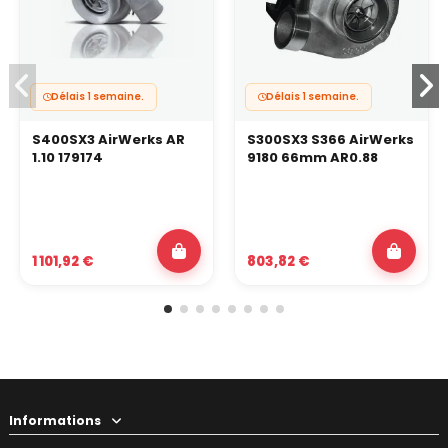
Délais 1 semaine.
Délais 1 semaine.
S400SX3 AirWerks AR
S300SX3 S366 AirWerks
1.10 179174
9180 66mm AR0.88
1 101,92 €
803,82 €
Informations