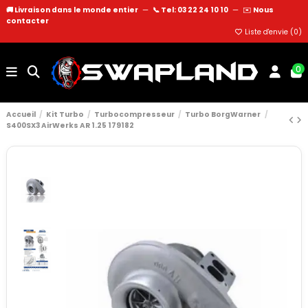
🚚 Livraison dans le monde entier
—
📞 Tel: 03 22 24 10 10
—
✉️
Nous
contacter
Liste d'envie (
0
)
0
Accueil
Kit Turbo
Turbocompresseur
Turbo BorgWarner
S400SX3 AirWerks AR 1.25 179182