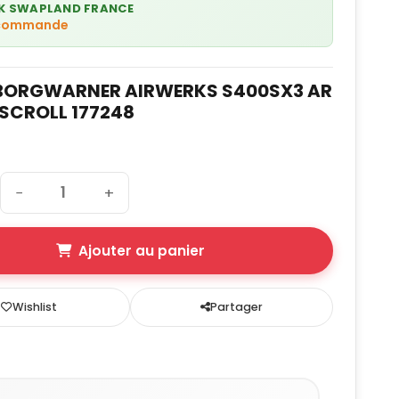
K SWAPLAND FRANCE
 commande
BORGWARNER AIRWERKS S400SX3 AR
NSCROLL 177248
−
+
Ajouter au panier
Wishlist
Partager