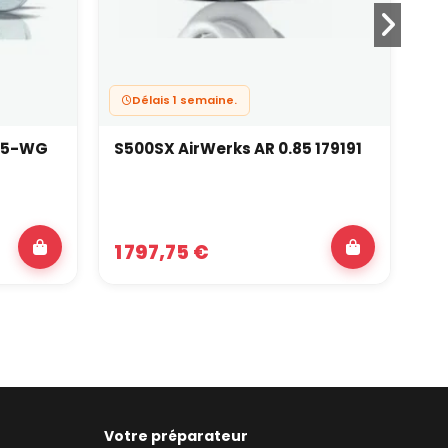
Délais 1 semaine.
T25-WG
S500SX AirWerks AR 0.85 179191
S2
AR
1 797,75 €
7
Votre préparateur