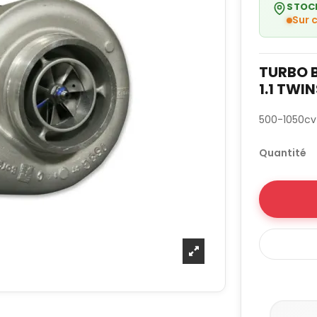
STOC
Sur
TURBO 
1.1 TWI
500-1050cv
Quantité