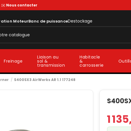
—
✉️
Nous contacter
Destockage
ration Moteur
Banc de puissance
Liaison au
Habitacle
sol &
&
Freinage
Outil
transmission
carrosserie
rner
S400SX3 AirWerks AR 1.1 177248
S400SX
1 13