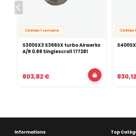
Délais 1 semaine.
Délais 
S300SX3 S366SX turbo Airwerks
S400SX4
A/R 0.88 Singlescroll 177281
803,82 €
830,1
Informations
Top Catég