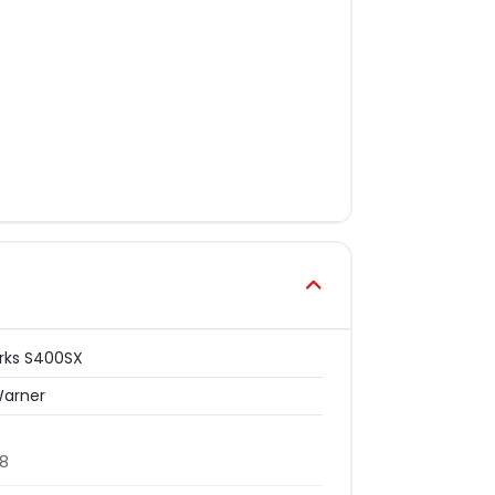
rks S400SX
Warner
48