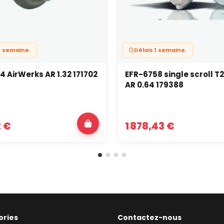
1 semaine.
Délais 1 semaine.
 AirWerks AR 1.32 171702
EFR-6758 single scroll 
AR 0.64 179388
2 €
1 878,43 €
ories
Contactez-nous