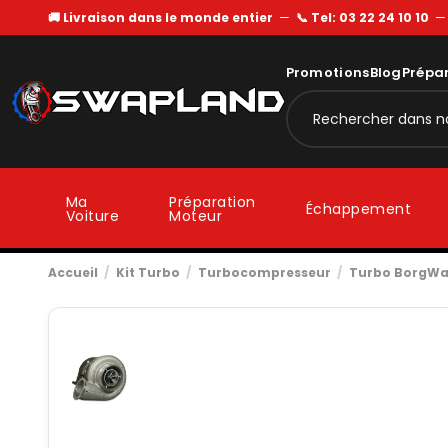
🚚 Livraison dans le monde entier
—
📞 Tel: 03 22 24 10 10
Promotions
Blog
Prépa
Ma
Préparation
Échappement
Voiture
Moteur
Accueil
Kit Turbo
Turbocompresseur
Turbo BorgWa