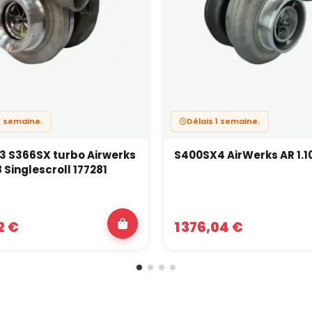
1 semaine.
Délais 1 semaine.
 S366SX turbo Airwerks
S400SX4 AirWerks AR 1.1
 Singlescroll 177281
2 €
1 376,04 €