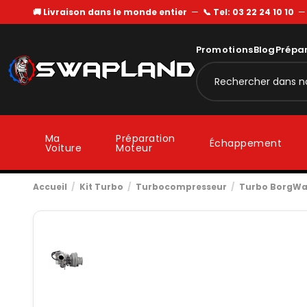
🚚 Livraison dans le monde entier
—
📞 Tel: 03 22 24 10 10
Promotions
Blog
Prépa
Ma
Préparation
Échappement
Voiture
Moteur
Accueil
Kit Turbo
Turbocompresseur
Turbo BorgWa