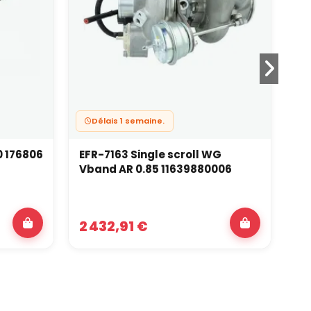
Délais 1 semaine.
0 176806
EFR-7163 Single scroll WG
S3
Vband AR 0.85 11639880006
Su
2 432,91 €
84