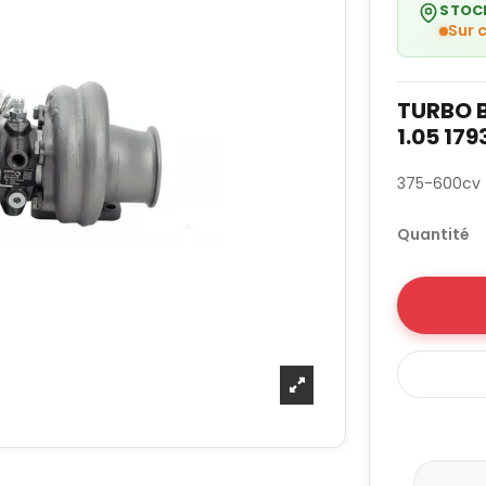
STOC
Sur
TURBO 
1.05 179
375-600cv
Quantité