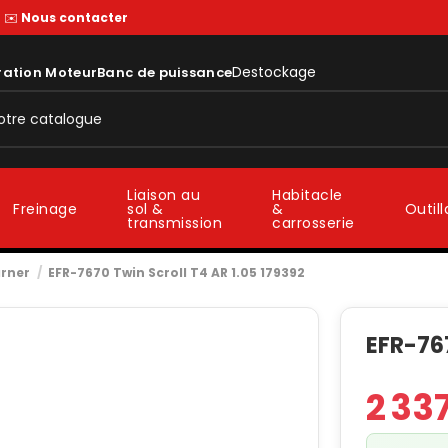
—
✉️
Nous contacter
Destockage
ration Moteur
Banc de puissance
Liaison au
Habitacle
sol &
&
Freinage
Outil
transmission
carrosserie
rner
EFR-7670 Twin Scroll T4 AR 1.05 179392
EFR-767
2 33