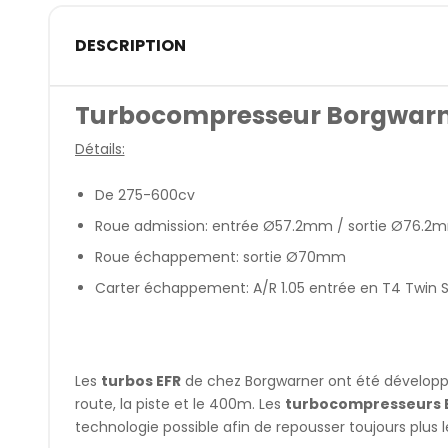
DESCRIPTION
Turbocompresseur Borgwarne
Détails:
De 275-600cv
Roue admission: entrée Ø57.2mm / sortie Ø76.2
Roue échappement: sortie Ø70mm
Carter échappement: A/R 1.05 entrée en T4 Twin Sc
Les
turbos EFR
de chez Borgwarner ont été dévelop
route, la piste et le 400m. Les
turbocompresseurs 
technologie possible afin de repousser toujours plus le