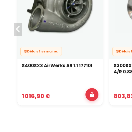
Délais 1 semaine.
Délais 
S400SX3 AirWerks AR 1.1 177101
S300SX3
A/R 0.88
1 016,90 €
803,8