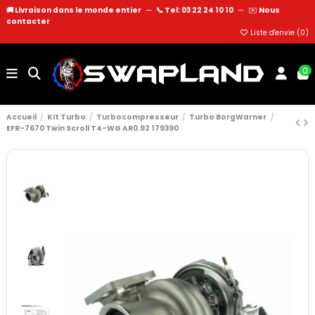
🚚 Livraison dans le monde entier
—
📞 Tel: 03 22 24 10 10
—
✉️
Nous
contacter
Liste d'envie (
0
)
0
Accueil
Kit Turbo
Turbocompresseur
Turbo BorgWarner
EFR-7670 Twin Scroll T4-WG AR0.92 179390