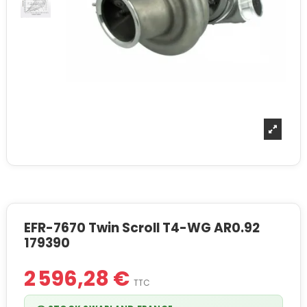
EFR-7670 Twin Scroll T4-WG AR0.92
179390
2 596,28 €
TTC