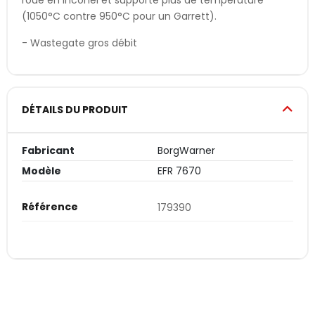
roue en Inconel et supporte plus de température
(1050°C contre 950°C pour un Garrett).
- Wastegate gros débit
DÉTAILS DU PRODUIT
Fabricant
BorgWarner
Modèle
EFR 7670
Référence
179390