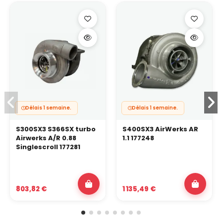
Délais 1 semaine.
Délais 1 semaine.
S300SX3 S366SX turbo
S400SX3 AirWerks AR
Airwerks A/R 0.88
1.1 177248
Singlescroll 177281
803,82 €
1 135,49 €