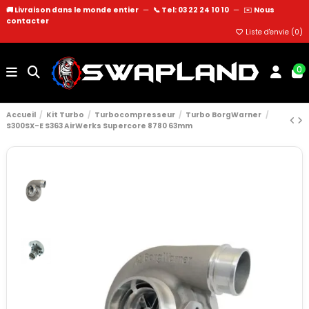
🚚 Livraison dans le monde entier
—
📞 Tel: 03 22 24 10 10
—
✉️
Nous
contacter
Liste d'envie (
0
)
0
Accueil
Kit Turbo
Turbocompresseur
Turbo BorgWarner
S300SX-E S363 AirWerks Supercore 8780 63mm