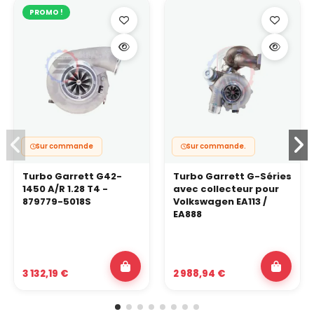
PROMO !
Sur commande
Sur commande.
Turbo Garrett G42-
Turbo Garrett G-Séries
1450 A/R 1.28 T4 -
avec collecteur pour
879779-5018S
Volkswagen EA113 /
EA888
3 132,19 €
2 988,94 €