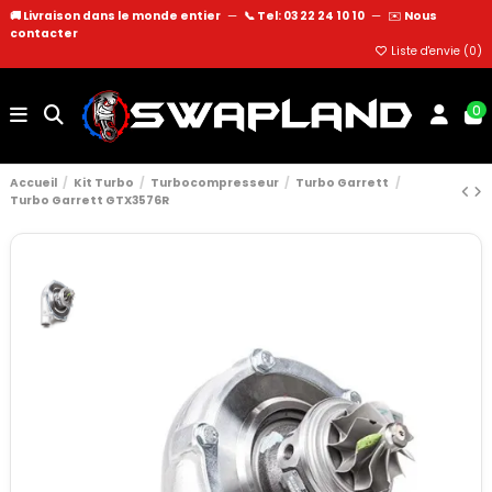
🚚 Livraison dans le monde entier
—
📞 Tel: 03 22 24 10 10
—
✉️
Nous
contacter
Liste d'envie (
0
)
0
Accueil
Kit Turbo
Turbocompresseur
Turbo Garrett
Turbo Garrett GTX3576R