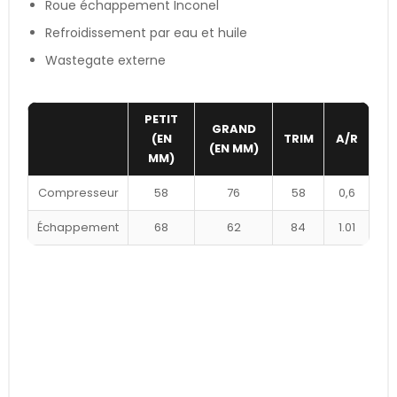
Roue échappement Inconel
Refroidissement par eau et huile
Wastegate externe
PETIT
GRAND
(EN
TRIM
A/R
(EN MM)
MM)
Compresseur
58
76
58
0,6
Échappement
68
62
84
1.01