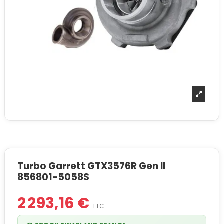
Turbo Garrett GTX3576R Gen II
856801-5058S
2 293,16 €
TTC