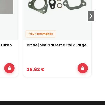
Sur commande
e turbo
Kit de joint Garrett GT28R Large
Ki
25,62 €
19