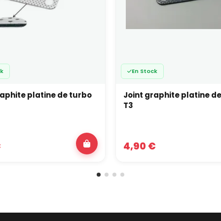
ck
En Stock
raphite platine de turbo
Joint graphite platine d
T3
€
4,90 €