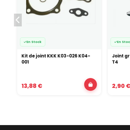
En Stock
En Sto
Kit de joint KKK K03-026 K04-
Joint g
001
T4
13,88 €
2,90 