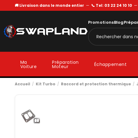
🚚 Livraison dans le monde entier
—
📞 Tel: 03 22 24 10 10
Promotions
Blog
Prépa
Ma
Préparation
Échappement
Voiture
Moteur
Accueil
Kit Turbo
Raccord et protection thermique