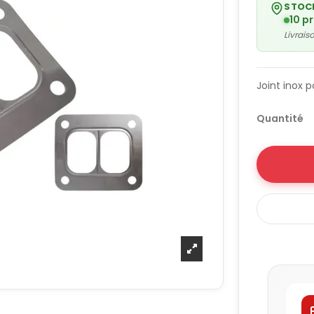
STOC
10 p
Livrai
Joint inox p
Quantité