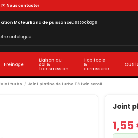
—
✉️
Nous contacter
Destockage
ration Moteur
Banc de puissance
Liaison au
Habitacle
sol &
&
Freinage
Outil
transmission
carrosserie
Joint turbo
Joint platine de turbo T3 twin scroll
Joint p
1,55