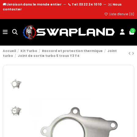
🚚 Livraison dans le monde entier
—
📞 Tel: 03 22 24 10 10
—
✉️
Nous
contacter
Liste d'envie (
0
)
0
Accueil
Kit Turbo
Raccord et protection thermique
Joint
turbo
Joint de sortie turbo 5 trous T3 T4