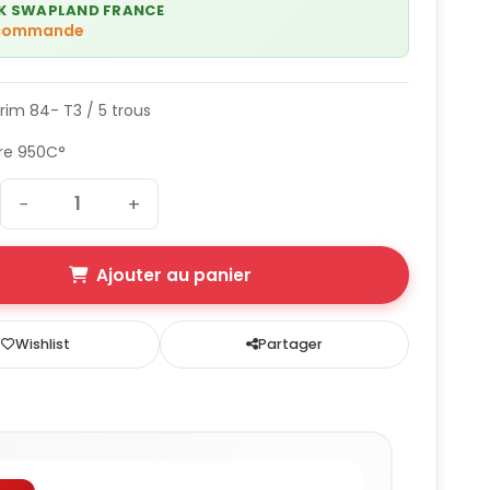
K SWAPLAND FRANCE
 commande
Trim 84- T3 / 5 trous
re 950C°
−
+
Ajouter au panier
Wishlist
Partager