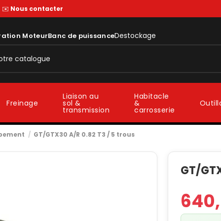
—
✉️
Nous contacter
Destockage
ration Moteur
Banc de puissance
Liaison au
Habitacle
sol &
&
Freinage
Outil
transmission
carrosserie
ppement
GT/GTX30 A/R 0.82 T3 / 5 trous
GT/GTX3
640