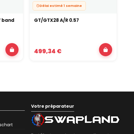
Délai estimé 1 semaine
V band
GT/GTX28 A/R 0.57
GT
499,34 €
6
Votre préparateur
eschart