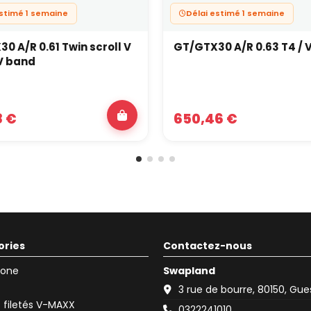
estimé 1 semaine
Délai estimé 1 semaine
0 A/R 0.61 Twin scroll V
GT/GTX30 A/R 0.63 T4 / 
V band
8 €
650,46 €
ories
Contactez-nous
icone
Swapland
3 rue de bourre, 80150, Gu
filetés V-MAXX
0322241010