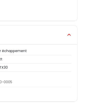
er échappement
tt
TX30
00-0005