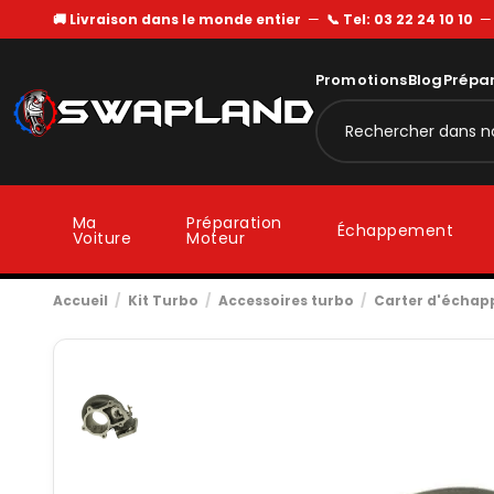
🚚 Livraison dans le monde entier
—
📞 Tel: 03 22 24 10 10
Promotions
Blog
Prépa
Ma
Préparation
Échappement
Voiture
Moteur
Accueil
Kit Turbo
Accessoires turbo
Carter d'écha