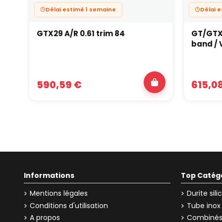
Délai estimé 1 semaine
Délai 
GTX29 A/R 0.61 trim 84
GT/GTX3
band / 
590,59 €
615,0
Informations
Top Catég
Mentions légales
Durite sil
Conditions d'utilisation
Tube inox
A propos
Combinés 