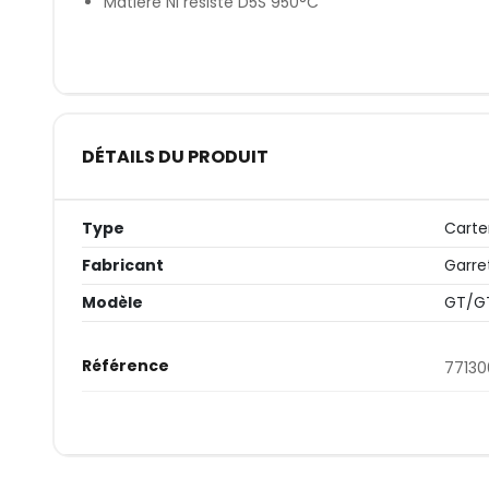
Matière NI résiste D5S 950°C
DÉTAILS DU PRODUIT
Type
Cart
Fabricant
Garre
Modèle
GT/G
Référence
7713