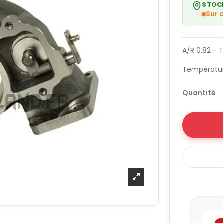
STOC
Sur
A/R 0.82 - 
Températu
Quantité