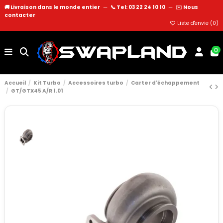
🚚 Livraison dans le monde entier
—
📞 Tel: 03 22 24 10 10
—
✉️
Nous
contacter
Liste d'envie (
0
)
0
Accueil
Kit Turbo
Accessoires turbo
Carter d'échappement
GT/GTX45 A/R 1.01