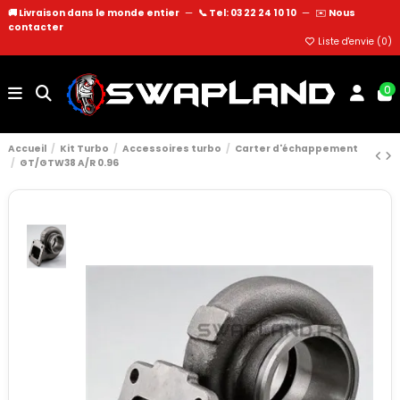
🚚 Livraison dans le monde entier
—
📞 Tel: 03 22 24 10 10
—
✉️
Nous
contacter
Liste d'envie (
0
)
0
Accueil
Kit Turbo
Accessoires turbo
Carter d'échappement
GT/GTW38 A/R 0.96