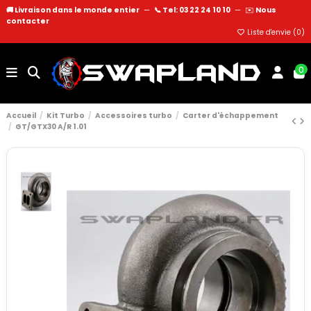
🚚 Livraison dans le monde entier
—
📞 Tel: 03 22 24 10 10
—
✉️
Nous
contacter
Liste d'envie (
0
)
0
Accueil
Kit Turbo
Accessoires turbo
Carter d'échappement
GT/GTX30 A/R 1.01