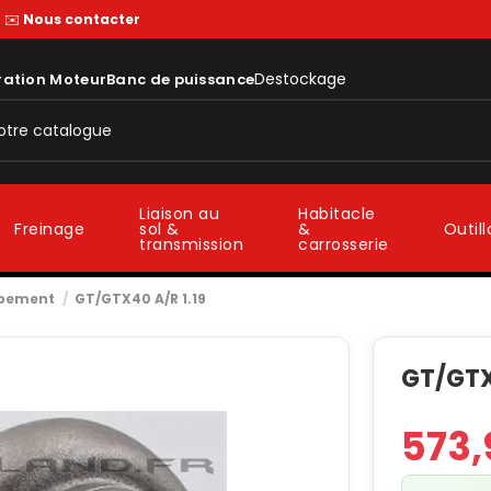
—
✉️
Nous contacter
Destockage
ration Moteur
Banc de puissance
Liaison au
Habitacle
sol &
&
Freinage
Outil
transmission
carrosserie
ppement
GT/GTX40 A/R 1.19
GT/GTX
573,