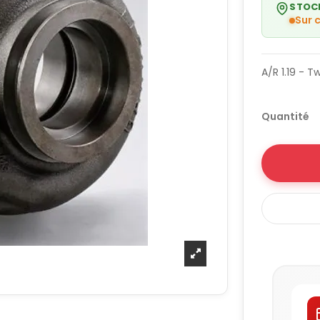
STOC
Sur
A/R 1.19 - T
Quantité