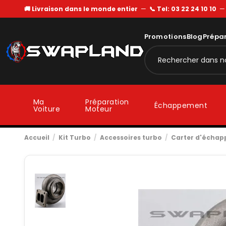
🚚 Livraison dans le monde entier
—
📞 Tel: 03 22 24 10 10
Promotions
Blog
Prépa
Ma
Préparation
Échappement
Voiture
Moteur
Accueil
Kit Turbo
Accessoires turbo
Carter d'écha