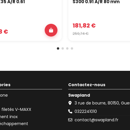
5 A/R 0.61
S300 0.91 A/R 80 mm
181,82 €
8 €
259,74 €
ories
Contactez-nous
icone
Swapland
3 rue de bourre, 80150, Gu
filetés V-MAXX
0322241010
ent inox
contact@swapland.fr
d'échappement