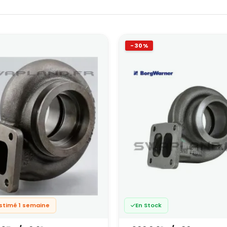
-30%
estimé 1 semaine
En Stock