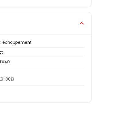
er échappement
tt
TX40
28-0013