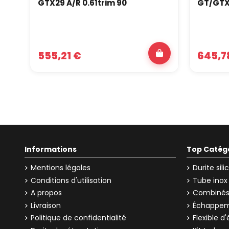
GTX29 A/R 0.61trim 90
GT/GTX3
555,21 €
645,7
Informations
Top Catég
Mentions légales
Durite sil
Conditions d'utilisation
Tube inox
A propos
Combinés 
Livraison
Échappem
Politique de confidentialité
Flexible 