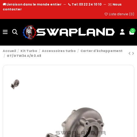
🚚 Livraison dans le monde entier
—
📞 Tel: 03 22 24 10 10
—
✉️
Nous
contacter
Liste d'envie (
0
)
0
Accueil
Kit Turbo
Accessoires turbo
Carter d'échappement
GT/GTW34 A/R 0.48