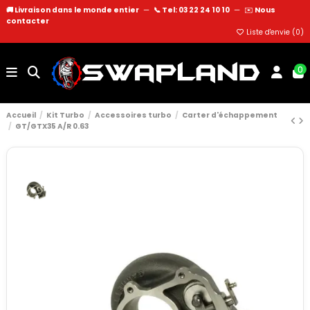
🚚 Livraison dans le monde entier
—
📞 Tel: 03 22 24 10 10
—
✉️
Nous
contacter
Liste d'envie (
0
)
0
Accueil
Kit Turbo
Accessoires turbo
Carter d'échappement
GT/GTX35 A/R 0.63