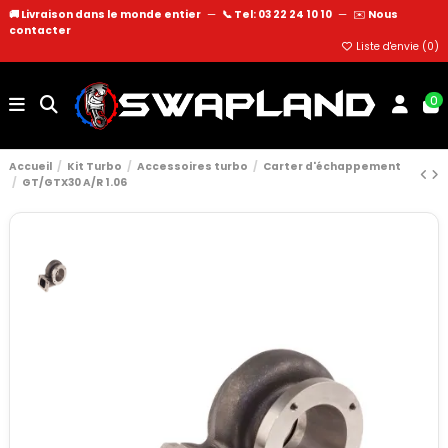
🚚 Livraison dans le monde entier
—
📞 Tel: 03 22 24 10 10
—
✉️
Nous
contacter
Liste d'envie (
0
)
0
Accueil
Kit Turbo
Accessoires turbo
Carter d'échappement
GT/GTX30 A/R 1.06