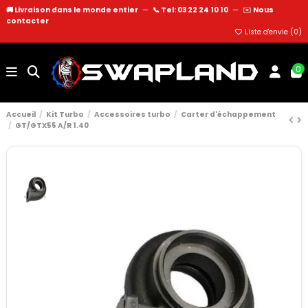
🚚 Livraison dans le monde entier
—
📞 Tel: 03 22 24 10 10
—
✉️
Nous
contacter
Liste d'envie (
0
)
0
Accueil
Kit Turbo
Accessoires turbo
Carter d'échappement
GT/GTX55 A/R 1.40