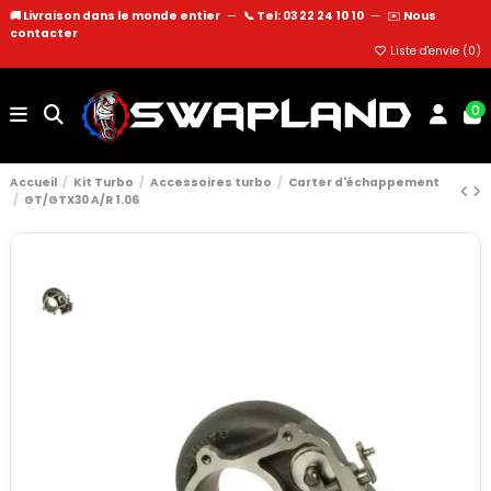
🚚 Livraison dans le monde entier
—
📞 Tel: 03 22 24 10 10
—
✉️
Nous
contacter
Liste d'envie (
0
)
0
Accueil
Kit Turbo
Accessoires turbo
Carter d'échappement
GT/GTX30 A/R 1.06