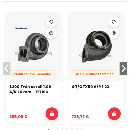
Délai estimé 1 semaine
Délai estimé 1 semaine
S200 Twin scroll 1.09
GT/GTX50 A/R 1.23
A/R 70 mm - 177196
285,06 €
729,77 €