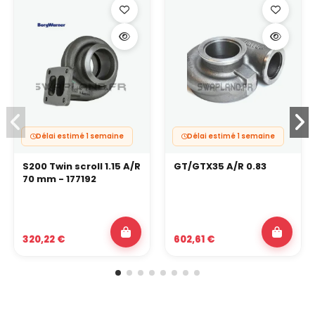
Délai estimé 1 semaine
Délai estimé 1 semaine
S200 Twin scroll 1.15 A/R
GT/GTX35 A/R 0.83
70 mm - 177192
320,22 €
602,61 €