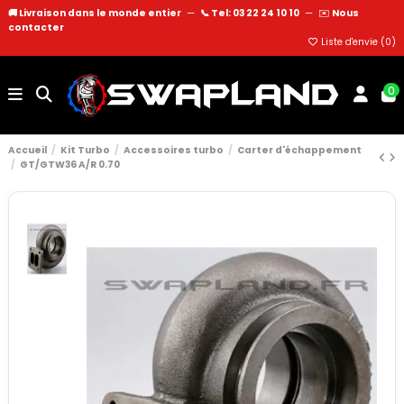
🚚 Livraison dans le monde entier
—
📞 Tel: 03 22 24 10 10
—
✉️
Nous
contacter
Liste d'envie (
0
)
0
Accueil
Kit Turbo
Accessoires turbo
Carter d'échappement
GT/GTW36 A/R 0.70