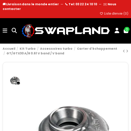
🚚 Livraison dans le monde entier
—
📞 Tel: 03 22 24 10 10
—
✉️
Nous
contacter
Liste d'envie (
0
)
0
Accueil
Kit Turbo
Accessoires turbo
Carter d'échappement
GT/GTX30 A/R 0.61 V band / V band