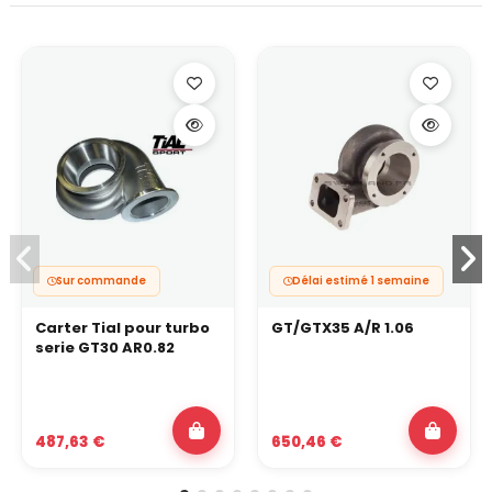
Sur commande
Délai estimé 1 semaine
Carter Tial pour turbo
GT/GTX35 A/R 1.06
serie GT30 AR0.82
487,63 €
650,46 €