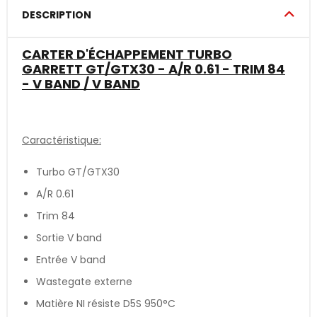
DESCRIPTION
CARTER D'ÉCHAPPEMENT TURBO
GARRETT GT/GTX30 - A/R 0.61 - TRIM 84
- V BAND / V BAND
Caractéristique:
Turbo GT/GTX30
A/R 0.61
Trim 84
Sortie V band
Entrée V band
Wastegate externe
Matière NI résiste D5S 950°C