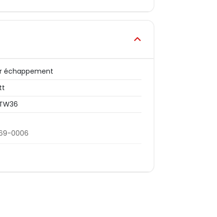
er échappement
tt
TW36
69-0006