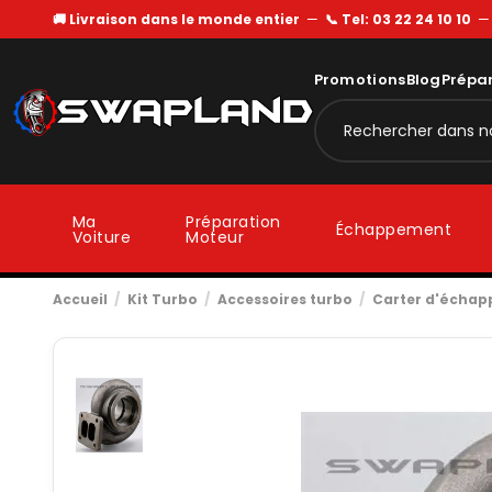
🚚 Livraison dans le monde entier
—
📞 Tel: 03 22 24 10 10
Promotions
Blog
Prépa
Ma
Préparation
Échappement
Voiture
Moteur
Accueil
Kit Turbo
Accessoires turbo
Carter d'écha