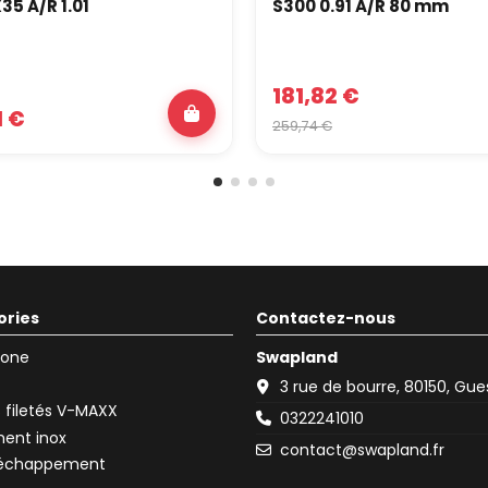
5 A/R 1.01
S300 0.91 A/R 80 mm
181,82 €
1 €
259,74 €
ories
Contactez-nous
icone
Swapland
3 rue de bourre, 80150, Gu
filetés V-MAXX
0322241010
ent inox
contact@swapland.fr
d'échappement