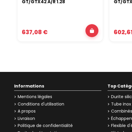
GT/GTX42 A/R 1.28
GT/GTX3
637,08 €
602,6
Informations
Top Catég
Mentions légales
Durite sil
Conditions d'utilisation
Tube inox
A propos
Combinés 
Livraison
Échappem
Politique de confidentialité
Flexible 