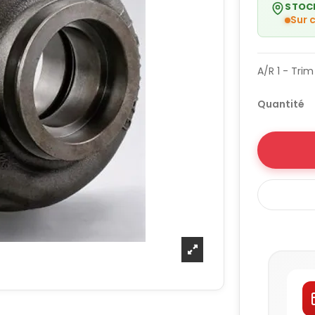
STOC
Sur
A/R 1 - Tri
Quantité