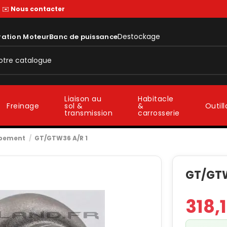
—
✉️
Nous contacter
Destockage
ration Moteur
Banc de puissance
Liaison au
Habitacle
sol &
&
Freinage
Outil
transmission
carrosserie
ppement
GT/GTW36 A/R 1
GT/GTW
318,