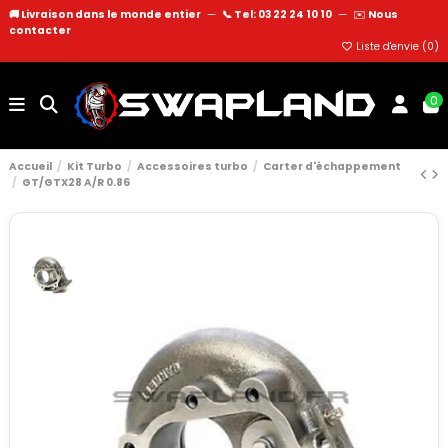
🚚 Livraison dans le monde entier
—
📞 Tel: 03 22 24 10 10
—
✉️
Nous
contacter
Liste d'envie (
0
)
0
Accueil
Kit Turbo
Accessoires turbo
Carter d'échappement
GT/GTX28 A/R 0.86