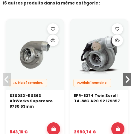
16 autres produits dans la même catégorie :
Délais 1 semaine.
Délais 1 semaine.
S300SX-E S363
EFR-8374 Twin Scroll
AirWerks Supercore
T4-WG AR0.92 179357
8780 63mm
843,16 €
2 990,74 €