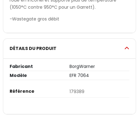
roue en Inconel et supporte plus de température
(1050°C contre 950°C pour un Garrett).
-Wastegate gros débit
DÉTAILS DU PRODUIT
Fabricant
BorgWarner
Modèle
EFR 7064
Référence
179389