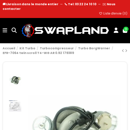
🚚 Livraison dans le monde entier
—
📞 Tel: 03 22 24 10 10
—
✉️
Nous
contacter
Liste d'envie (
0
)
0
Accueil
Kit Turbo
Turbocompresseur
Turbo BorgWarner
EFR-7064 twin scroll T4-WG AR 0.92 179389