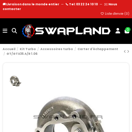
🚚 Livraison dans le monde entier
—
📞 Tel: 03 22 24 10 10
—
✉️
Nous
contacter
Liste d'envie (
0
)
0
Accueil
Kit Turbo
Accessoires turbo
Carter d'échappement
GT/GTX35 A/R 1.06