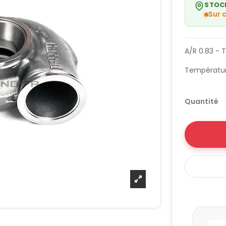
STOC
Sur
A/R 0.83 - 
Températu
Quantité