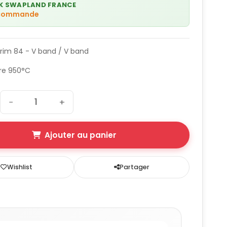
K SWAPLAND FRANCE
 commande
Trim 84 - V band / V band
re 950°C
−
+
Ajouter au panier
Wishlist
Partager