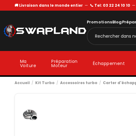
🚚 Livraison dans le monde entier
—
📞 Tel: 03 22 24 10 10
Promotions
Blog
Prépa
Ma
Préparation
Échappement
Voiture
Moteur
Accueil
Kit Turbo
Accessoires turbo
Carter d'écha