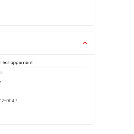
er échappement
tt
9
02-0047