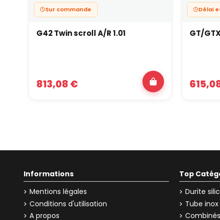
Sur commande
Délai 
G42 Twin scroll A/R 1.01
GT/GTX
813,08 €
615,0
Informations
Top Catég
Mentions légales
Durite sil
Conditions d'utilisation
Tube inox
A propos
Combinés 