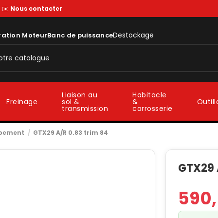
—
✉️
Nous contacter
Destockage
ration Moteur
Banc de puissance
Liaison au
Habitacle
sol &
&
Freinage
Outil
transmission
carrosserie
ppement
GTX29 A/R 0.83 trim 84
GTX29 
590