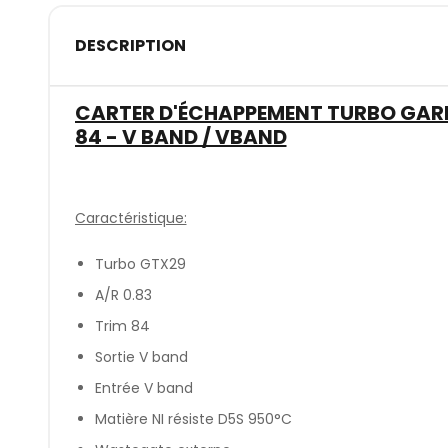
DESCRIPTION
CARTER D'ÉCHAPPEMENT TURBO GARRE
84 - V BAND / VBAND
Caractéristique:
Turbo GTX29
A/R 0.83
Trim 84
Sortie V band
Entrée V band
Matière NI résiste D5S 950°C