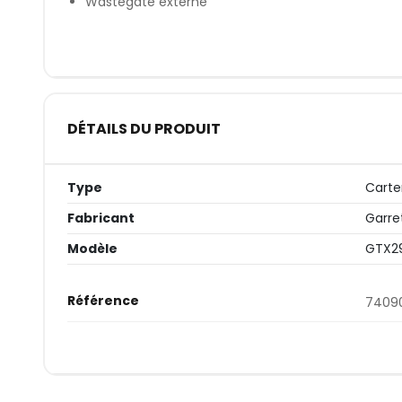
Wastegate externe
DÉTAILS DU PRODUIT
Type
Cart
Fabricant
Garre
Modèle
GTX2
Référence
7409