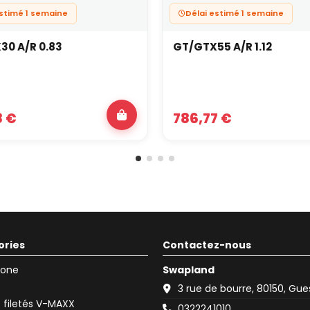
estimé 1 semaine
Délai estimé 1 semaine
30 A/R 0.83
GT/GTX55 A/R 1.12
8 €
786,77 €
ories
Contactez-nous
icone
Swapland
3 rue de bourre, 80150, Gu
filetés V-MAXX
0322241010