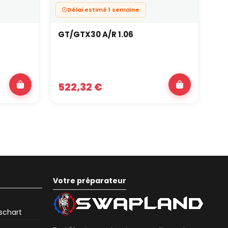
Délai estimé 1 semaine
GT/GTX30 A/R 1.06
GT
522,32 €
61
Votre préparateur
eschart