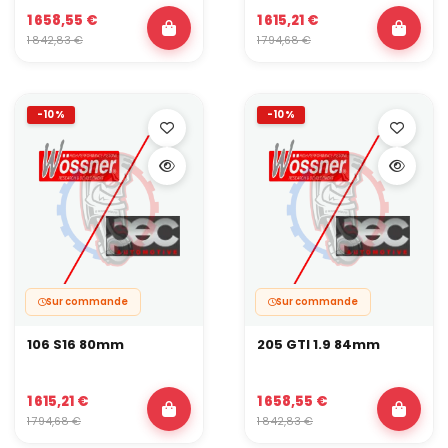
1 658,55 €
1 615,21 €
1 842,83 €
1 794,68 €
-10%
-10%
Sur commande
Sur commande
106 S16 80mm
205 GTI 1.9 84mm
1 615,21 €
1 658,55 €
1 794,68 €
1 842,83 €