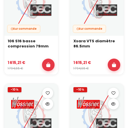
Sur commande
Sur commande
106 S16 basse
Xsara VTS diamètre
compression 79mm
86.5mm
1 615,21 €
1 615,21 €
1 794,68 €
1 794,68 €
-10%
-10%