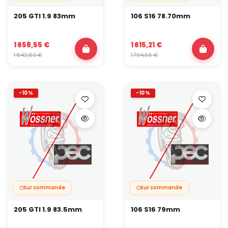
205 GTI 1.9 83mm
106 S16 78.70mm
1 658,55 €
1 615,21 €
1 842,83 €
1 794,68 €
-10%
-10%
Sur commande
Sur commande
205 GTI 1.9 83.5mm
106 S16 79mm