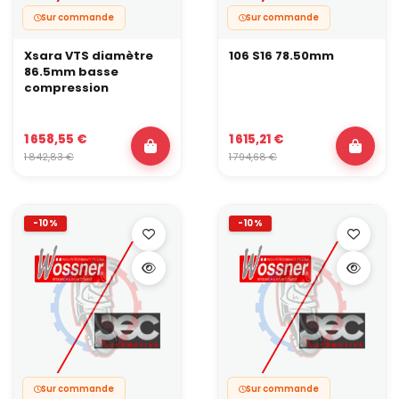
Sur commande
Sur commande
Xsara VTS diamètre
106 S16 78.50mm
86.5mm basse
compression
1 658,55 €
1 615,21 €
1 842,83 €
1 794,68 €
-10%
-10%
Sur commande
Sur commande