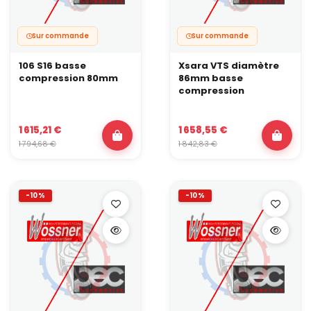
Sur commande
Sur commande
106 S16 basse
Xsara VTS diamètre
compression 80mm
86mm basse
compression
1 615,21 €
1 658,55 €
1 794,68 €
1 842,83 €
-10%
-10%