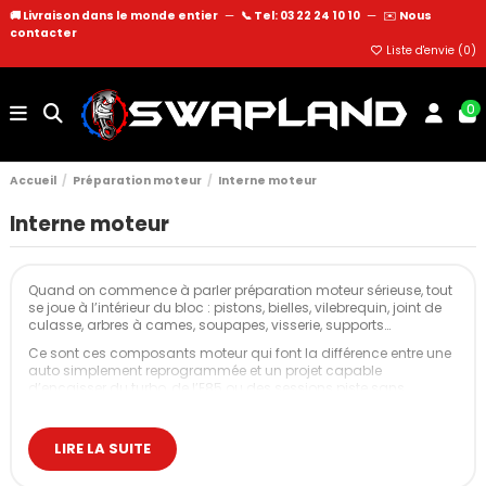
🚚 Livraison dans le monde entier
—
📞 Tel: 03 22 24 10 10
—
✉️
Nous
contacter
Liste d'envie (
0
)
0
Accueil
Préparation moteur
Interne moteur
Interne moteur
Quand on commence à parler
préparation moteur
sérieuse, tout
se joue à l’intérieur du bloc : pistons, bielles, vilebrequin, joint de
culasse, arbres à cames, soupapes, visserie, supports…
Ce sont ces composants moteur qui font la différence entre une
auto simplement reprogrammée et un projet capable
d’encaisser du turbo, de l’E85 ou des sessions piste sans
broncher.
Cette catégorie rassemble l’ensemble des composants moteur
LIRE LA SUITE
internes performance proposés par Swapland, montés et validés
sur de vraies autos : drift, piste, rallye, route très sportive.