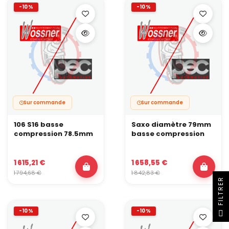
-10%
-10%
Sur commande
Sur commande
106 S16 basse
Saxo diamètre 79mm
compression 78.5mm
basse compression
1 615,21 €
1 658,55 €
1 794,68 €
1 842,83 €
R
F
I
L
T
R
E
-10%
-10%