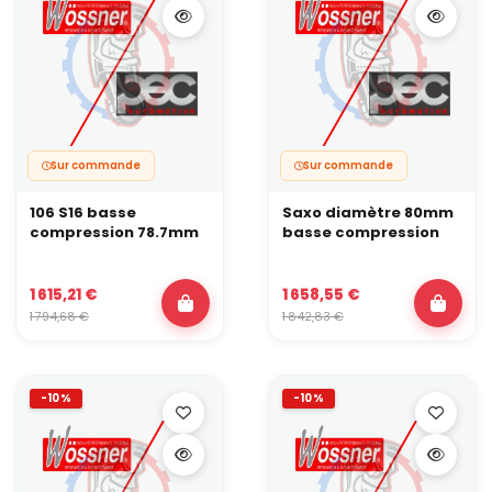
Sur commande
Sur commande
106 S16 basse
Saxo diamètre 80mm
compression 78.7mm
basse compression
1 615,21 €
1 658,55 €
1 794,68 €
1 842,83 €
-10%
-10%